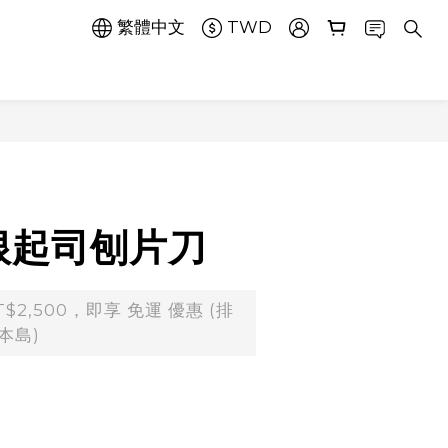
繁體中文
TWD
根起司刨片刀
2,500，即享 免運 優惠 (排
本島)