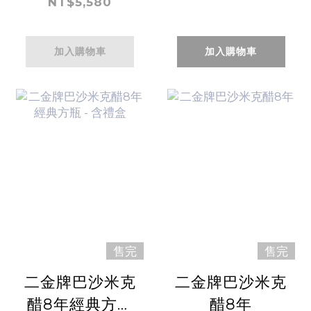
瓶-含禮盒
NT$5,580
加入購物車
加入購物車
售完
售完
二金牌巴沙米克
二金牌巴沙米克
醋8年經典方瓶
醋8年