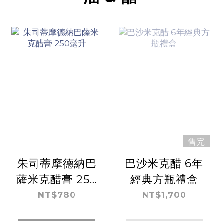
售完
朱司蒂摩德納巴
巴沙米克醋 6年
薩米克醋膏 250
經典方瓶禮盒
毫升
NT$780
NT$1,700