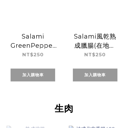
Salami
Salami風乾熟
GreenPepper
成臘腸(在地製
風乾熟成臘腸
作) - 原味
NT$250
NT$250
(在地製作) - 綠
胡椒風味
加入購物車
加入購物車
生肉