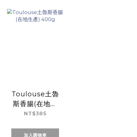
Toulouse土魯
斯香腸(在地生
產) 400g
NT$385
加入購物車