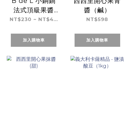
B de L 小銅鍋
西西里開心果青
法式頂級果醬
醬（鹹）
（各式風味）
NT$230 ~ NT$4...
NT$598
加入購物車
加入購物車