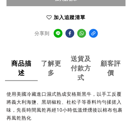
加入追蹤清單
分享到
送貨及
商品描
了解更
顧客評
付款方
述
多
價
式
使用美國冷藏進口濕式熟成安格斯黑牛，以手工反覆
將義大利海鹽、黑胡椒粒、杜松子等香料均勻揉搓入
味，先長時間風乾再經10小時低溫煙燻後以棉布包裹
再風乾熟化