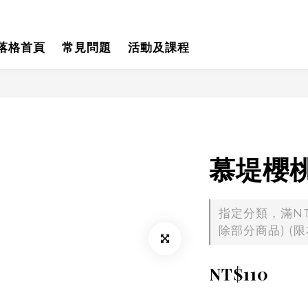
落格首頁
常見問題
活動及課程
慕堤櫻
指定分類，滿NT$
除部分商品) (限
NT$110