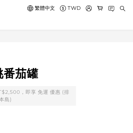
繁體中文
TWD
桃番茄罐
2,500，即享 免運 優惠 (排
本島)