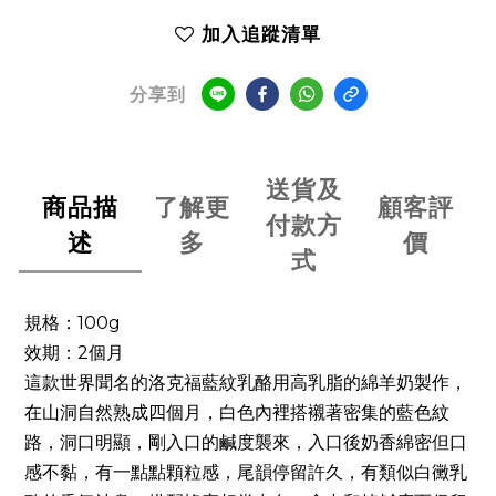
加入追蹤清單
分享到
送貨及
商品描
了解更
顧客評
付款方
述
多
價
式
規格：100g
效期：2個月
這款世界聞名的洛克福藍紋乳酪用高乳脂的綿羊奶製作，
在山洞自然熟成四個月，白色內裡搭襯著密集的藍色紋
路，洞口明顯，剛入口的鹹度襲來，入口後奶香綿密但口
感不黏，有一點點顆粒感，尾韻停留許久，有類似白黴乳