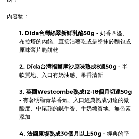
內容物：
1. Dida
台灣絲翠新鮮乳酪
50g -
奶香四溢、
布拉塔的內餡、直接沾著吃或是塗抹於麵包或
原味薄片脆餅乾
2. Dida
台灣福爾摩沙原味熟成
8
週
50g -
半
軟質地、入口有奶油感、果香清新
3.
英國
Westcombe
熟成
12-18
個月切達
50g
-
有著明顯青草香氣、入口經典熟成切達的微
酸度、中尾韻的鹹牛香、牛奶糖質地、無色素
添加
4.
法國康堤熟成
30
個月以上
50g -
經典的堅