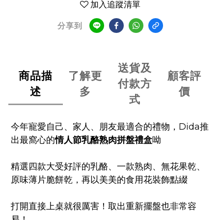
加入追蹤清單
分享到
送貨及
商品描
了解更
顧客評
付款方
述
多
價
式
今年寵愛自己、家人、朋友最適合的禮物，
Dida
推
出最窩心的
情人節乳酪熟肉拼盤禮盒
呦
精選四款大受好評的乳酪、一款熟肉、無花果乾、
原味薄片脆餅乾，再以美美的食用花裝飾點綴
打開直接上桌就很厲害！取出重新擺盤也非常容
易！