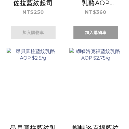
佐拉藍紋起司
乳酪AOP
$3.6/g
NT$250
NT$360
加入購物車
加入購物車
昂貝圓柱藍紋乳
蝴蝶洛克福藍紋