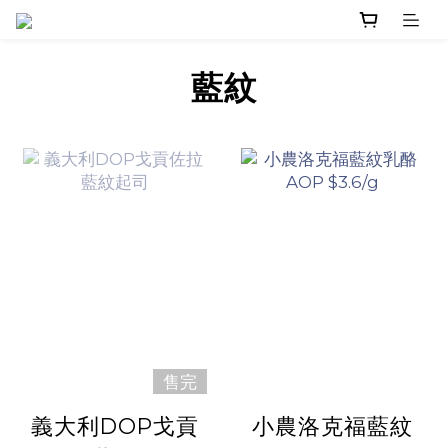
藍紋
售完
義大利DOP戈貢
小農洛克福藍紋