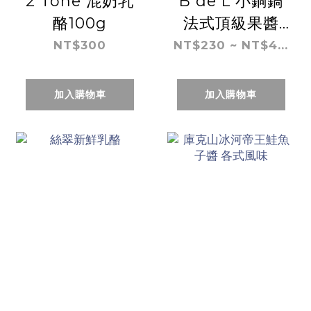
2 Tone 混奶乳
B de L 小銅鍋
酪100g
法式頂級果醬
（各式風味）
NT$300
NT$230 ~ NT$4...
加入購物車
加入購物車